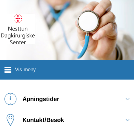
Hopp til hovedinnhold
Vis meny
Åpningstider
Kontakt/Besøk