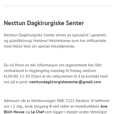
Nesttun Dagkirurgiske Senter
Nesttun Dagkirurgiske Senter drives av spesialist i generell-
og plastikkirurgi Hartmut Heisterkamp som har driftsavtale
med Helse Vest sin spesial helsetjeneste.
Du vil finne en del informasjon om legesenteret her. Vårt
sentralbord er tilgjengelig mandag til fredag mellom
kl.09:00-11:30. Ellers er du velkommen til å ta kontakt med
oss på e-post:
nesttundagkirurgiskesenter@gmail.com
Adressen vår er Nesttunvegen 98B, 5221 Nesttun. Vi befinner
oss i 2. etg., bruk inngang B ved siden av motebutikken
Ane
Blich House
og
Le Chef
som ligger i etasjer under. Vennligst